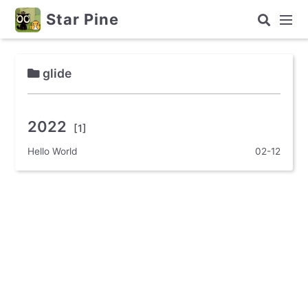
Star Pine
glide
2022
[1]
Hello World
02-12